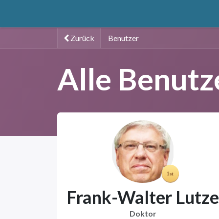
Zum Inhalt springen
Home
catuuga
Services
Erkenntnis
Ihr
Zurück
Benutzer
Alle Benutz
Frank-Walter Lutze
Doktor