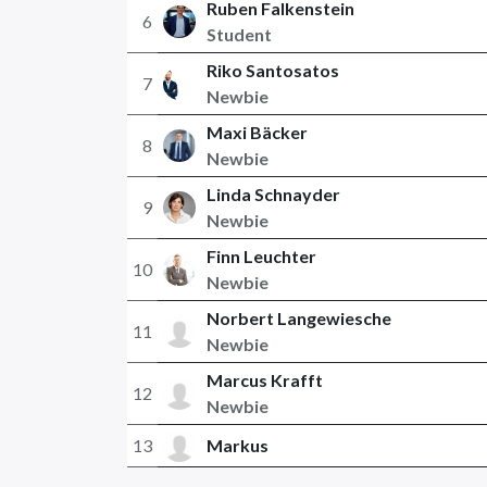
Ruben Falkenstein
6
Student
Riko Santosatos
7
Newbie
Maxi Bäcker
8
Newbie
Linda Schnayder
9
Newbie
Finn Leuchter
10
Newbie
Norbert Langewiesche
11
Newbie
Marcus Krafft
12
Newbie
13
Markus