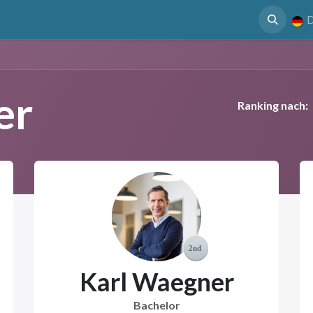
 Nutzen
Case Study
Mediathek
Termin
D
er
Ranking nach:
Karl Waegner
Bachelor