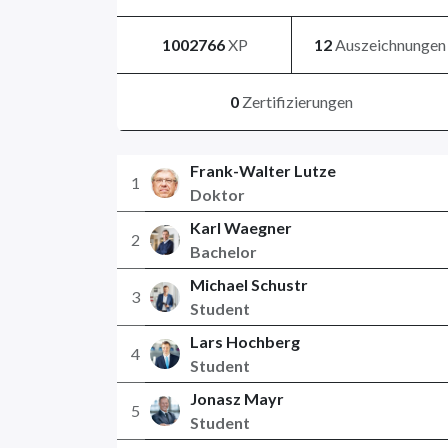
1002766
XP
12
Auszeichnungen
0
Zertifizierungen
Frank-Walter Lutze
1
Doktor
Karl Waegner
2
Bachelor
Michael Schustr
3
Student
Lars Hochberg
4
Student
Jonasz Mayr
5
Student