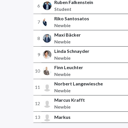
Ruben Falkenstein
6
Student
Riko Santosatos
7
Newbie
Maxi Bäcker
8
Newbie
Linda Schnayder
9
Newbie
Finn Leuchter
10
Newbie
Norbert Langewiesche
11
Newbie
Marcus Krafft
12
Newbie
13
Markus