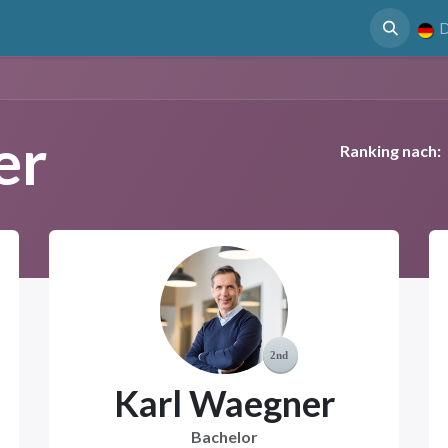
 Nutzen
Case Study
Mediathek
Termin
D
er
Ranking nach:
Karl Waegner
Bachelor