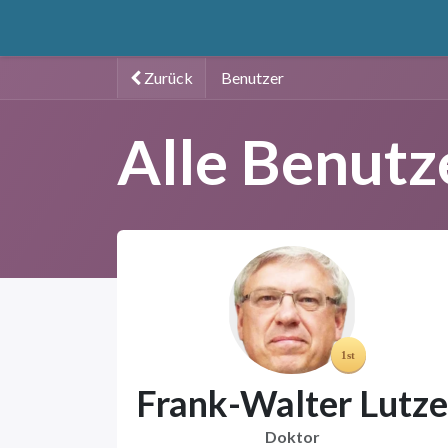
Zum Inhalt springen
Home
catuuga
Services
Erkenntnis
Ihr
Zurück
Benutzer
Alle Benutz
Frank-Walter Lutze
Doktor