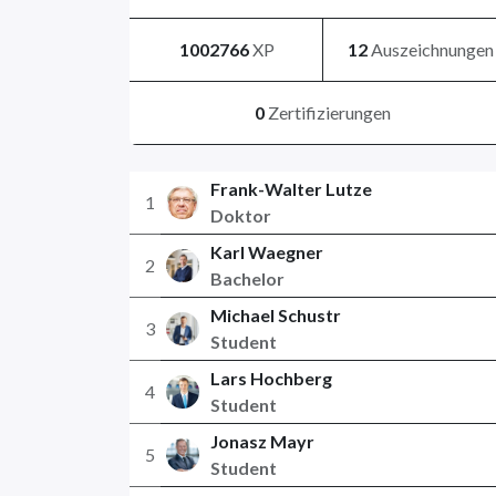
1002766
XP
12
Auszeichnungen
0
Zertifizierungen
Frank-Walter Lutze
1
Doktor
Karl Waegner
2
Bachelor
Michael Schustr
3
Student
Lars Hochberg
4
Student
Jonasz Mayr
5
Student