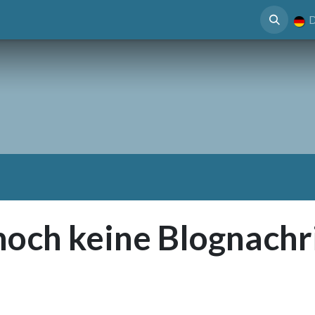
 Nutzen
Case Study
Mediathek
Termin
D
noch keine Blognachr