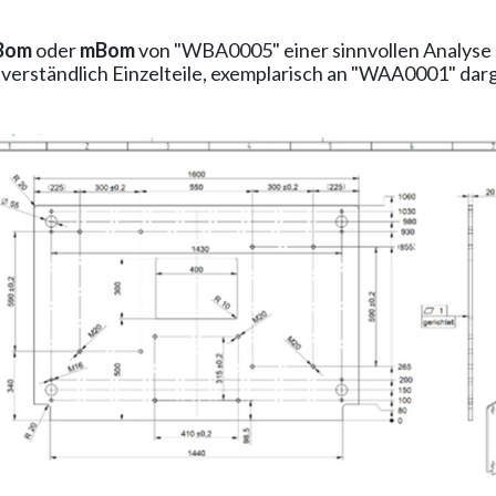
Bom
oder
mBom
von
"WBA0005"
einer sinnvollen Analys
tverständlich
Einzelteile, exemplarisch an
"WAA0001" darge