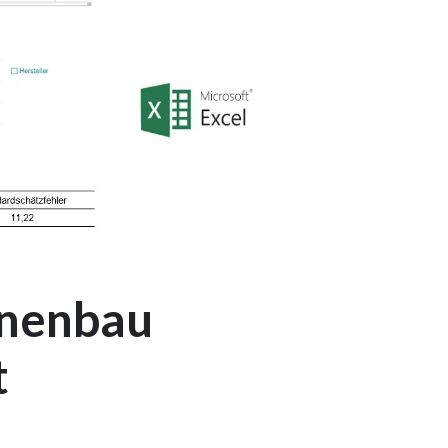
inenbau
t