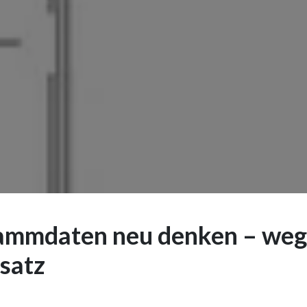
ammdaten neu denken – weg
satz