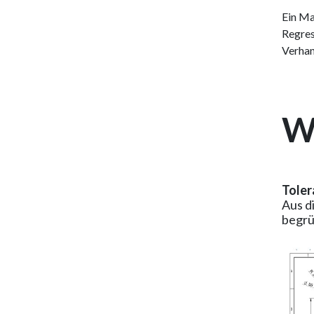
Ein Ma
Regres
Verhan
W
Tole
Aus d
begrü