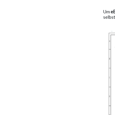
Um
e
selbs