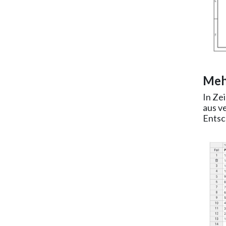
Meh
In Ze
aus v
Entsc