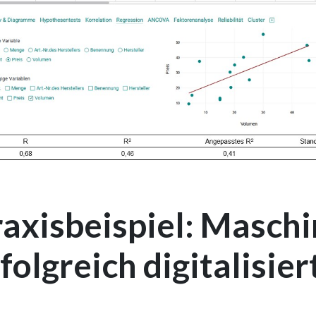
raxisbeispiel: Masch
folgreich digitalisier