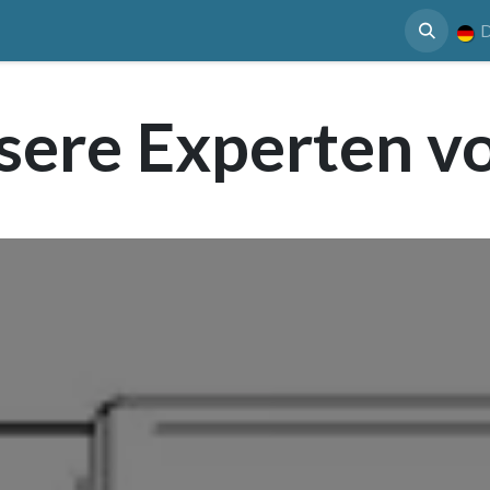
 Nutzen
Case Study
Mediathek
Termin
D
sere Experten v