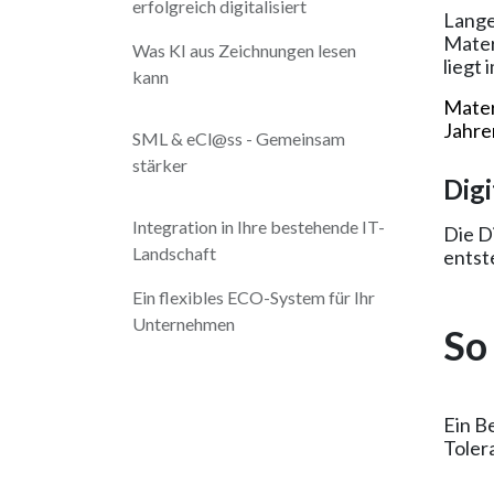
erfolgreich digitalisiert
Lange
Mater
Was KI aus Zeichnungen lesen
liegt
kann
Mater
Jahre
SML & eCl@ss - Gemeinsam
stärker
Dig
Integration in Ihre bestehende IT-
Die D
Landschaft
entst
Ein flexibles ECO-System für Ihr
Unternehmen
So
Ein Be
Toler