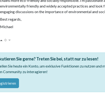
chains more eco-friendly and socially responsible. I’m passionat
environmentally friendly and widely accepted practices and look 
engaging discussions on the importance of environmental and socia
Best regards,
Michael
0
kutieren Sie gerne? Treten Sie bei, statt nur zu lesen!
ellen Sie heute ein Konto, um exklusive Funktionen zu nutzen und m
en Community zu interagieren!
gistrieren