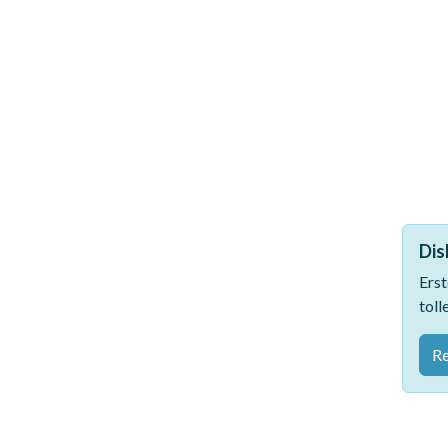
Dis
Erst
toll
Re