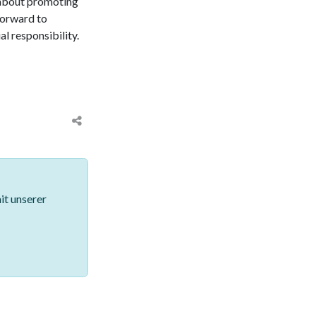
e about promoting
forward to
l responsibility.
it unserer