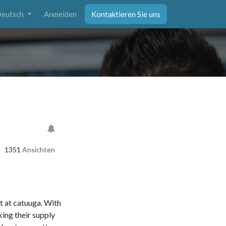
eutsch
Anmelden
Kontaktieren Sie uns
1351
Ansichten
t at catuuga. With
ing their supply