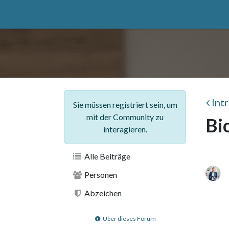
Zum Inhalt springen
Home
catuuga
Services
Erkenntnis
Ihr
Int
Sie müssen registriert sein, um
mit der Community zu
Bi
interagieren.
Alle Beiträge
Personen
Abzeichen
Über dieses Forum