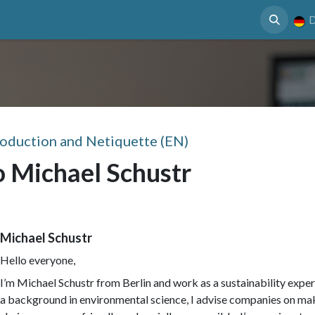
 Nutzen
Case Study
Mediathek
Termin
D
roduction and Netiquette (EN)
o Michael Schustr
Michael Schustr
Hello everyone,
I’m Michael Schustr from Berlin and work as a sustainability exper
a background in environmental science, I advise companies on mak