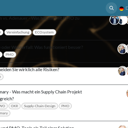
 Nutzen
Case Study
Mediathek
Termin
D
n vs. Adenauer - Was hat das mit PMO zu
O
Vereinfachung
ECOsystem
e oder Wasserfall: Was funktioniert besser?
PMO
iden Sie wirklich alle Risiken?
O
ary - Was macht ein Supply Chain Projekt
lgreich?
LWO
OKR
Supply-Chain-Design
PMO
mary
und PMO-Tools als Teil einer Solution-