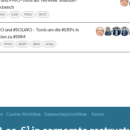
kbench
LWO
OKR
PMO
SPOT
 und #SOLWO - Tools um die #ERPs in
tion zu #SRM
PMO
#ERP
SRM
Ariba
um
Cookie-Richtlinie
Datenschutzrichtlinie
Forum