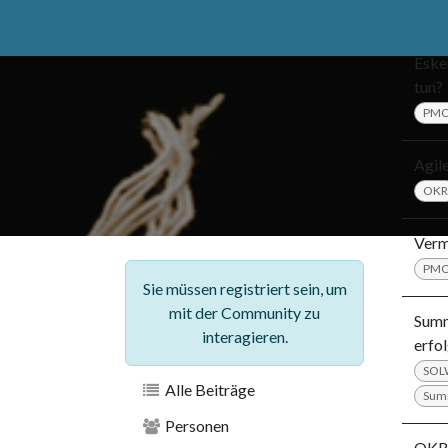
Zum Inhalt springen
Home
catuuga
Services
Erkenntnis
Ihr
Eske
tun?
PM
Agil
OKR
Verme
PM
Sie müssen registriert sein, um
mit der Community zu
Summ
interagieren.
erfo
SO
Alle Beiträge
Sum
Personen
OKR 