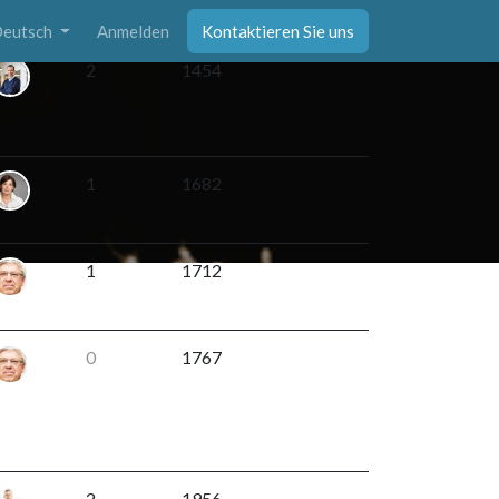
Antworten
Ansichten
Aktivität
eutsch
Anmelden
Kontaktieren Sie uns
2
1454
1
1682
1
1712
0
1767
2
1956