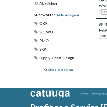
Abzeichen
Wor
SO
Stichwörter
(Alle anzeigen)
OKR
#PMO
Rela
SOLWO
SRP
PMO
SRP
Supply-Chain-Design
Über dieses Forum
Home
Impress